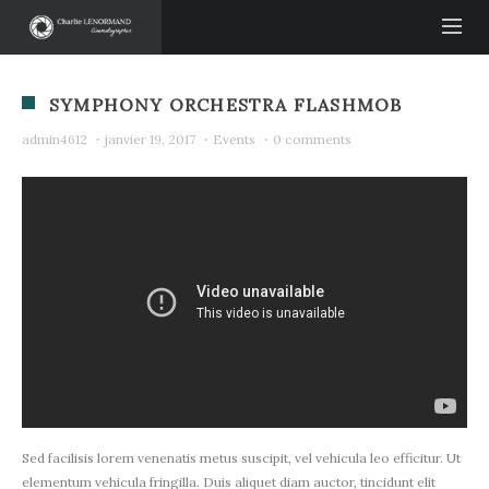
SYMPHONY ORCHESTRA FLASHMOB
admin4612
·
janvier 19, 2017
·
Events
·
0 comments
Sed facilisis lorem venenatis metus suscipit, vel vehicula leo efficitur. Ut
elementum vehicula fringilla. Duis aliquet diam auctor, tincidunt elit