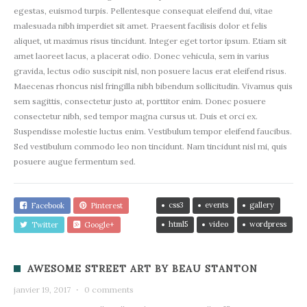
egestas, euismod turpis. Pellentesque consequat eleifend dui, vitae
malesuada nibh imperdiet sit amet. Praesent facilisis dolor et felis
aliquet, ut maximus risus tincidunt. Integer eget tortor ipsum. Etiam sit
amet laoreet lacus, a placerat odio. Donec vehicula, sem in varius
gravida, lectus odio suscipit nisl, non posuere lacus erat eleifend risus.
Maecenas rhoncus nisl fringilla nibh bibendum sollicitudin. Vivamus quis
sem sagittis, consectetur justo at, porttitor enim. Donec posuere
consectetur nibh, sed tempor magna cursus ut. Duis et orci ex.
Suspendisse molestie luctus enim. Vestibulum tempor eleifend faucibus.
Sed vestibulum commodo leo non tincidunt. Nam tincidunt nisl mi, quis
posuere augue fermentum sed.
css3
events
gallery
Facebook
Pinterest
html5
video
wordpress
Twitter
Google+
AWESOME STREET ART BY BEAU STANTON
janvier 19, 2017
·
0 comments