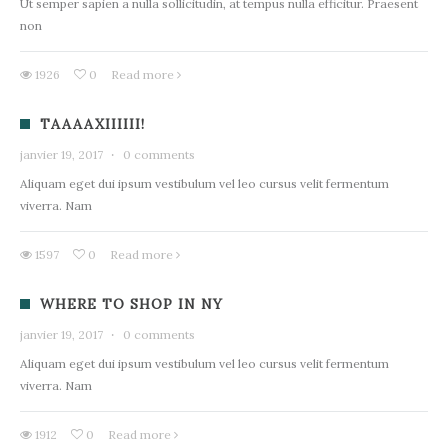
Ut semper sapien a nulla sollicitudin, at tempus nulla efficitur. Praesent
non
1926
0
Read more
TAAAAXIIIIII!
janvier 19, 2017
·
0 comments
Aliquam eget dui ipsum vestibulum vel leo cursus velit fermentum
viverra. Nam
1597
0
Read more
WHERE TO SHOP IN NY
janvier 19, 2017
·
0 comments
Aliquam eget dui ipsum vestibulum vel leo cursus velit fermentum
viverra. Nam
1912
0
Read more