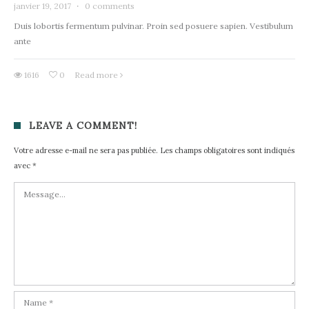
janvier 19, 2017
·
0 comments
Duis lobortis fermentum pulvinar. Proin sed posuere sapien. Vestibulum
ante
1616
0
Read more
LEAVE A COMMENT!
Votre adresse e-mail ne sera pas publiée.
Les champs obligatoires sont indiqués
avec
*