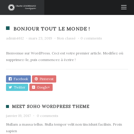
BONJOUR TOUT LE MONDE !
admin4612
·
mars 23, 2019
·
Non classé
·
0 comments
Bienvenue sur WordPress. Ceci est votre premier article. Modifiez où
supprimez-le, puis commencez à écrire !
Facebook
Pinterest
Twitter
Google+
MEET SOHO WORDPRESS THEME
janvier 19, 2017
·
0 comments
Nullam a massa tellus. Nulla tempor velit non tincidunt facilisis. Proin
sapien