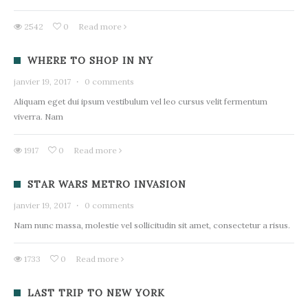
2542
0
Read more
WHERE TO SHOP IN NY
janvier 19, 2017
·
0 comments
Aliquam eget dui ipsum vestibulum vel leo cursus velit fermentum
viverra. Nam
1917
0
Read more
STAR WARS METRO INVASION
janvier 19, 2017
·
0 comments
Nam nunc massa, molestie vel sollicitudin sit amet, consectetur a risus.
1733
0
Read more
LAST TRIP TO NEW YORK