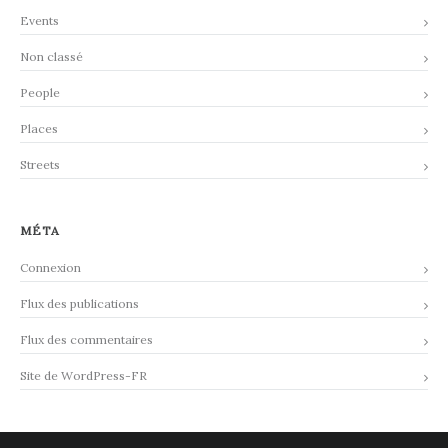
Events
Non classé
People
Places
Streets
MÉTA
Connexion
Flux des publications
Flux des commentaires
Site de WordPress-FR