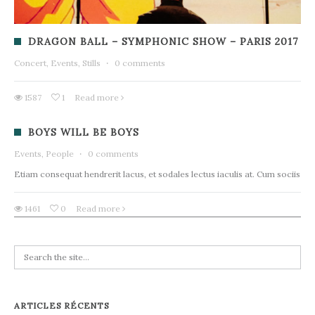
DRAGON BALL – SYMPHONIC SHOW – PARIS 2017
Concert, Events, Stills
·
0 comments
1587
1
Read more
BOYS WILL BE BOYS
Events, People
·
0 comments
Etiam consequat hendrerit lacus, et sodales lectus iaculis at. Cum sociis
1461
0
Read more
ARTICLES RÉCENTS