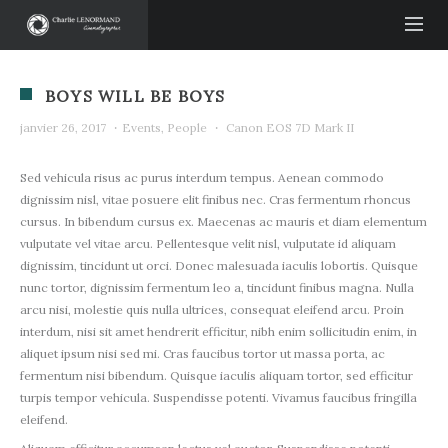
BOYS WILL BE BOYS
janvier 26, 2017
·
Events
,
People
·
Canon EOS 7D Mark II
Sed vehicula risus ac purus interdum tempus. Aenean commodo
dignissim nisl, vitae posuere elit finibus nec. Cras fermentum rhoncus
cursus. In bibendum cursus ex. Maecenas ac mauris et diam elementum
vulputate vel vitae arcu. Pellentesque velit nisl, vulputate id aliquam
dignissim, tincidunt ut orci. Donec malesuada iaculis lobortis. Quisque
nunc tortor, dignissim fermentum leo a, tincidunt finibus magna. Nulla
arcu nisi, molestie quis nulla ultrices, consequat eleifend arcu. Proin
interdum, nisi sit amet hendrerit efficitur, nibh enim sollicitudin enim, in
aliquet ipsum nisi sed mi. Cras faucibus tortor ut massa porta, ac
fermentum nisi bibendum. Quisque iaculis aliquam tortor, sed efficitur
turpis tempor vehicula. Suspendisse potenti. Vivamus faucibus fringilla
eleifend.