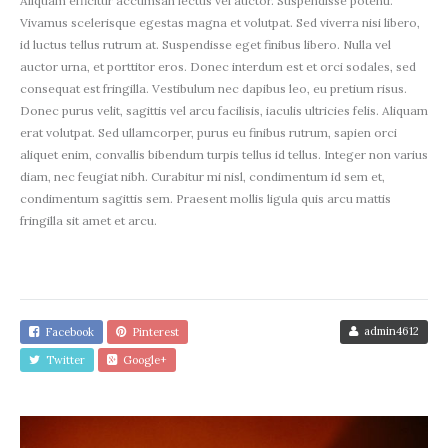
Aliquam efficitur accumsan lectus vel auctor. Suspendisse potenti.
Vivamus scelerisque egestas magna et volutpat. Sed viverra nisi libero,
id luctus tellus rutrum at. Suspendisse eget finibus libero. Nulla vel
auctor urna, et porttitor eros. Donec interdum est et orci sodales, sed
consequat est fringilla. Vestibulum nec dapibus leo, eu pretium risus.
Donec purus velit, sagittis vel arcu facilisis, iaculis ultricies felis. Aliquam
erat volutpat. Sed ullamcorper, purus eu finibus rutrum, sapien orci
aliquet enim, convallis bibendum turpis tellus id tellus. Integer non varius
diam, nec feugiat nibh. Curabitur mi nisl, condimentum id sem et,
condimentum sagittis sem. Praesent mollis ligula quis arcu mattis
fringilla sit amet et arcu.
admin4612
Facebook
Pinterest
Twitter
Google+