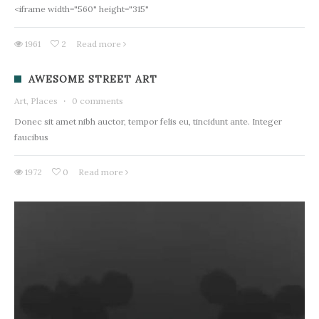
<iframe width="560" height="315"
1961
2
Read more
AWESOME STREET ART
Art, Places
·
0 comments
Donec sit amet nibh auctor, tempor felis eu, tincidunt ante. Integer
faucibus
1972
0
Read more