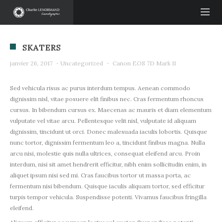
SKATERS
janvier 26, 2017
·
Uncategorized
·
Canon EOS 7D Mark II
Sed vehicula risus ac purus interdum tempus. Aenean commodo
dignissim nisl, vitae posuere elit finibus nec. Cras fermentum rhoncus
cursus. In bibendum cursus ex. Maecenas ac mauris et diam elementum
vulputate vel vitae arcu. Pellentesque velit nisl, vulputate id aliquam
dignissim, tincidunt ut orci. Donec malesuada iaculis lobortis. Quisque
nunc tortor, dignissim fermentum leo a, tincidunt finibus magna. Nulla
arcu nisi, molestie quis nulla ultrices, consequat eleifend arcu. Proin
interdum, nisi sit amet hendrerit efficitur, nibh enim sollicitudin enim, in
aliquet ipsum nisi sed mi. Cras faucibus tortor ut massa porta, ac
fermentum nisi bibendum. Quisque iaculis aliquam tortor, sed efficitur
turpis tempor vehicula. Suspendisse potenti. Vivamus faucibus fringilla
eleifend.