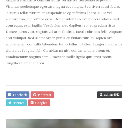
Aliquam efficitur accumsan lectus vel auctor. Suspendisse potenti.
Vivamus scelerisque egestas magna et volutpat. Sed viverra nisi libero,
id luctus tellus rutrum at. Suspendisse eget finibus libero. Nulla vel
auctor urna, et porttitor eros. Donec interdum est et orci sodales, sed
consequat est fringilla. Vestibulum nec dapibus leo, eu pretium risus.
Donec purus velit, sagittis vel arcu facilisis, iaculis ultricies felis. Aliquam
erat volutpat. Sed ullamcorper, purus eu finibus rutrum, sapien orci
aliquet enim, convallis bibendum turpis tellus id tellus. Integer non varius
diam, nec feugiat nibh. Curabitur mi nisl, condimentum id sem et,
condimentum sagittis sem. Praesent mollis ligula quis arcu mattis
fringilla sit amet et arcu.
admin4612
Facebook
Pinterest
Twitter
Google+