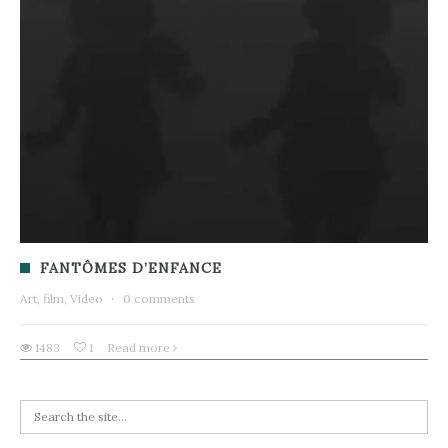
FANTÔMES D’ENFANCE
Art, film, Video
·
0 comments
1483
1
Read more